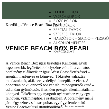
Fehér borok
Vörösborok
Rozé borok
Kezdőlap
/ Venice Beach Box Pearl
Ajándékok
Specialitások
Szeszes italok
Habzóbor – Secco – Pezsgő
Alkoholmentes
VENICE BEACH BOX PEARL
Hírek
Kapcsolat
A Venice Beach Box igazi tisztelgés Kalifornia egyik
legszínesebb, legélettelibb helyszíne előtt. Itt a zamatos
borélmény találkozik az igazi West Coast életérzéssel –
spontán, napfényes és könnyed. Tökéletes választás
mindazoknak, akik szenvedéllyel ünneplik az életet. A
dobozban öt különböző bor vár rád, mindegyikből kettő –
csábítóan gyümölcsös, frissítően pezsgő, ellenállhatatlanul
könnyed. Tökéletes egy nyugodt nyárestéhez vagy egy
felhőtlen, vidám naphoz a szabadban. A borélmény mellé
jár: négy színes, stílusos pohár, egy figyelemfelkeltő
Venice Beach-stílusú strandtörölköző, és egy trendi