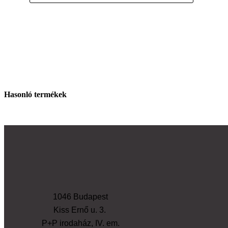
Hasonló termékek
1046 Budapest
Kiss Ernő u. 3.
P+P irodaház, IV. em.