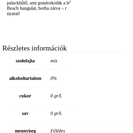
palackhűtő, ami gondoskodik a hűs élvezetről. Venice
Beach hangulat, borba zárva – nyisd ki, és engedd be a
nyarat!
Részletes információk
szolofajta
mix
alkoholtartalom
0%
cukor
0 gr/L
sav
0 gr/L
mennyiseg
Félédes