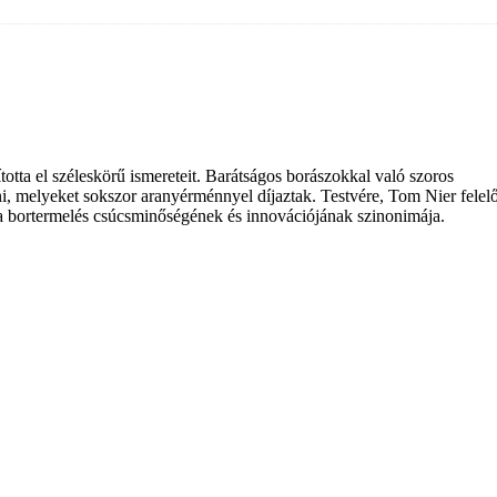
tította el széleskörű ismereteit. Barátságos borászokkal való szoros
, melyeket sokszor aranyérménnyel díjaztak. Testvére, Tom Nier felel
ly a bortermelés csúcsminőségének és innovációjának szinonimája.