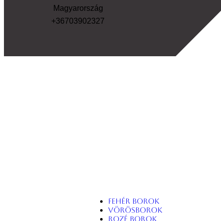
Magyarország
+36703902327
Fehér borok
Vörösborok
Rozé borok