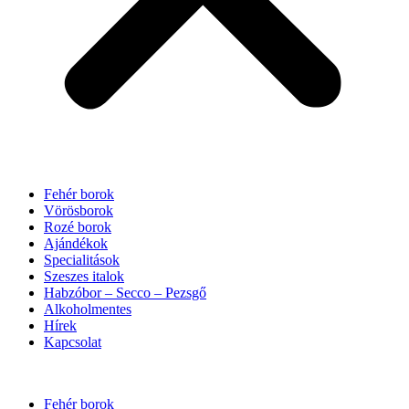
Fehér borok
Vörösborok
Rozé borok
Ajándékok
Specialitások
Szeszes italok
Habzóbor – Secco – Pezsgő
Alkoholmentes
Hírek
Kapcsolat
Fehér borok