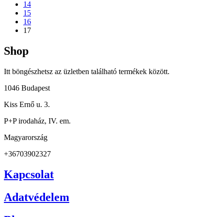
14
15
16
17
Shop
Itt böngészhetsz az üzletben található termékek között.
1046 Budapest
Kiss Ernő u. 3.
P+P irodaház, IV. em.
Magyarország
+36703902327
Kapcsolat
Adatvédelem