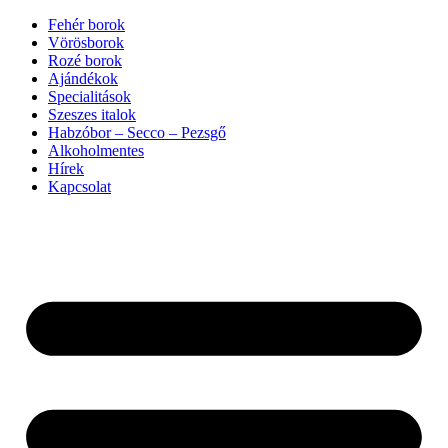
Ugrás
Fehér borok
a
Vörösborok
tartalomhoz
Rozé borok
Ajándékok
Specialitások
Szeszes italok
Habzóbor – Secco – Pezsgő
Alkoholmentes
Hírek
Kapcsolat