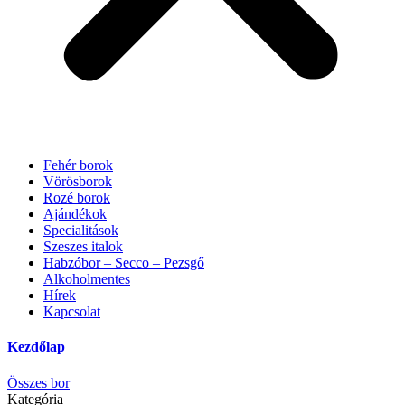
Fehér borok
Vörösborok
Rozé borok
Ajándékok
Specialitások
Szeszes italok
Habzóbor – Secco – Pezsgő
Alkoholmentes
Hírek
Kapcsolat
Kezdőlap
Összes bor
Kategória