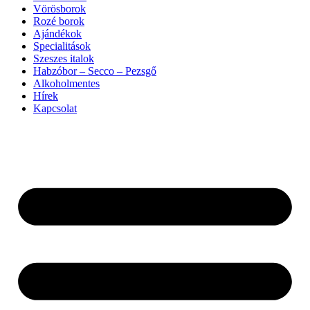
Vörösborok
Rozé borok
Ajándékok
Specialitások
Szeszes italok
Habzóbor – Secco – Pezsgő
Alkoholmentes
Hírek
Kapcsolat