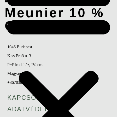
Meunier 10 %
Chardonnay
1046 Budapest
Kiss Ernő u. 3.
P+P irodaház, IV. em.
Magyarország
+36703902327
KAPCSOLAT
ADATVÉDELEM