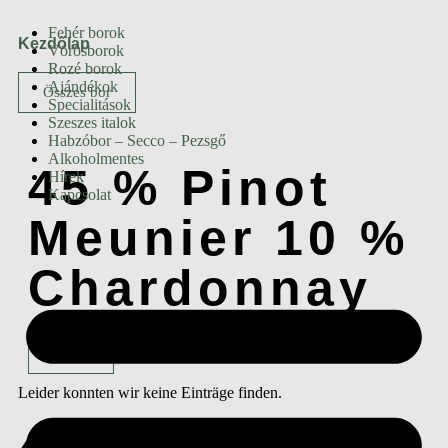
Fehér borok
Kezdőlap
Vörösborok
Rozé borok
Ajándékok
Összes bor
Specialitások
Szeszes italok
Habzóbor – Secco – Pezsgő
Alkoholmentes
45 % Pinot
Hírek
Kapcsolat
Meunier 10 %
Chardonnay
Szűrő
Leider konnten wir keine Einträge finden.
45 % Pinot