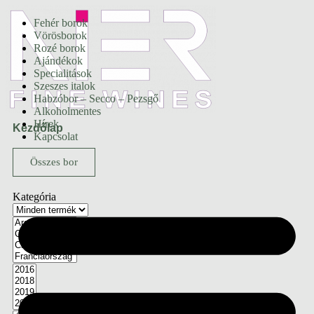
Fehér borok
Vörösborok
Rozé borok
Ajándékok
Specialitások
Szeszes italok
Habzóbor – Secco – Pezsgő
Alkoholmentes
Hírek
Kezdőlap
Kapcsolat
Összes bor
Kategória