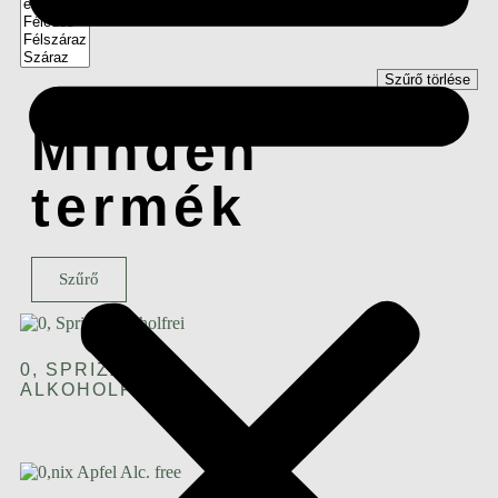
Szűrő törlése
Minden
termék
Szűrő
0, SPRIZZ
ALKOHOLFREI