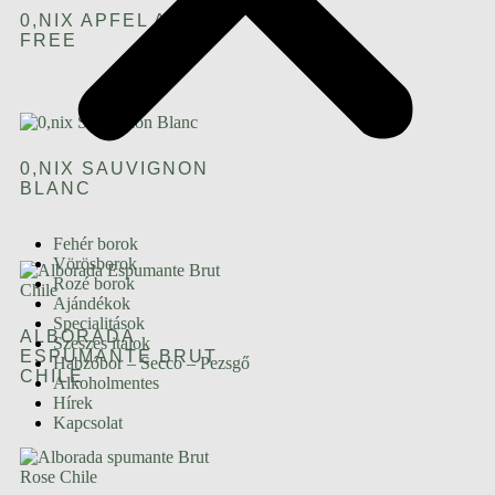
0,NIX APFEL ALC.
FREE
0,NIX SAUVIGNON
BLANC
Fehér borok
Vörösborok
Rozé borok
Ajándékok
Specialitások
ALBORADA
Szeszes italok
ESPUMANTE BRUT
Habzóbor – Secco – Pezsgő
CHILE
Alkoholmentes
Hírek
Kapcsolat