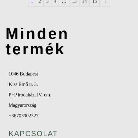
1
2
3
4
…
13
14
15
→
Minden
termék
1046 Budapest
Kiss Ernő u. 3.
P+P irodaház, IV. em.
Magyarország
+36703902327
KAPCSOLAT