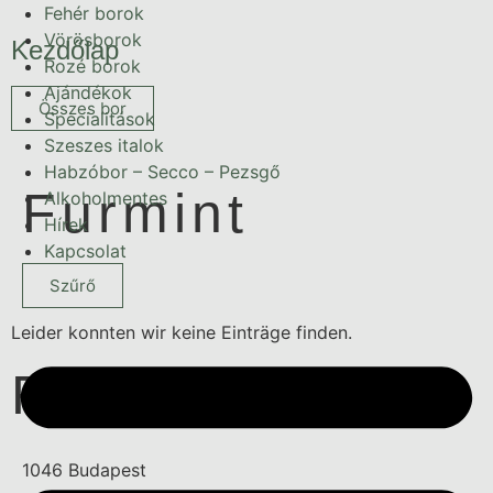
Fehér borok
Vörösborok
Kezdőlap
Rozé borok
Ajándékok
Összes bor
Specialitások
Szeszes italok
Habzóbor – Secco – Pezsgő
Furmint
Alkoholmentes
Hírek
Kapcsolat
Szűrő
Leider konnten wir keine Einträge finden.
Furmint
1046 Budapest