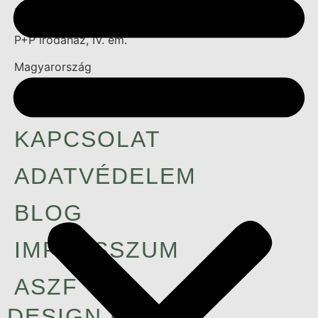
Kiss Ernő u. 3.
P+P irodaház, IV. em.
Magyarország
+36703902327
KAPCSOLAT
ADATVÉDELEM
BLOG
IMPRESSZUM
ASZF
DESIGN BY