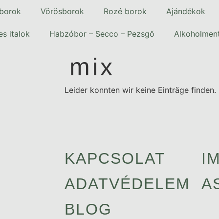
 borok
Vörösborok
Rozé borok
Ajándékok
s italok
Habzóbor – Secco – Pezsgő
Alkoholmen
mix
Leider konnten wir keine Einträge finden.
KAPCSOLAT
I
ADATVÉDELEM
A
BLOG