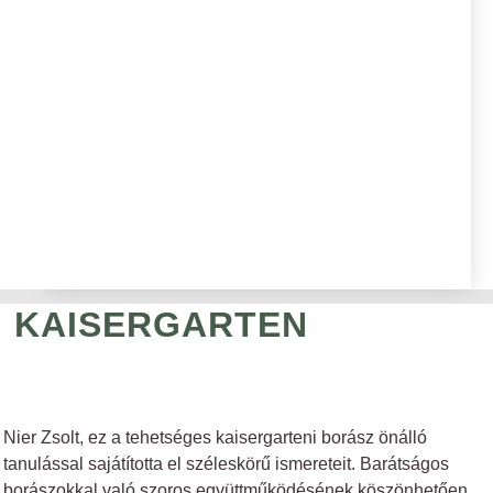
KAISERGARTEN
Nier Zsolt, ez a tehetséges kaisergarteni borász önálló
tanulással sajátította el széleskörű ismereteit. Barátságos
borászokkal való szoros együttműködésének köszönhetően