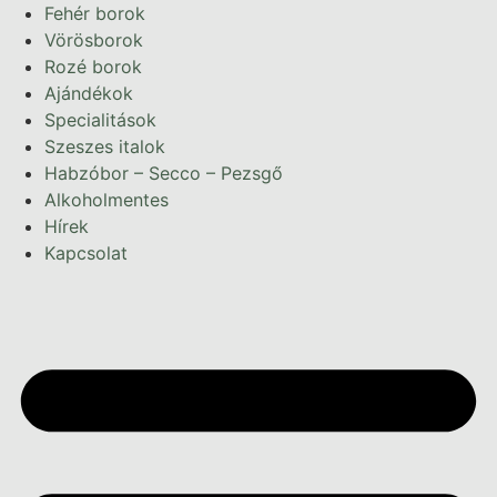
Ugrás
Fehér borok
a
Vörösborok
tartalomhoz
Rozé borok
Ajándékok
Specialitások
Szeszes italok
Habzóbor – Secco – Pezsgő
Alkoholmentes
Hírek
Kapcsolat