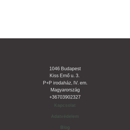
1046 Budapest
Kiss Ernő u. 3.
P+P irodaház, IV. em.
Magyarország
+36703902327
Kapcsolat
Adatvédelem
Blog