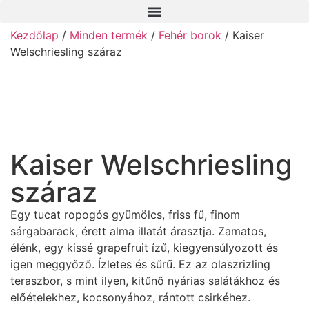
Kezdőlap
/
Minden termék
/
Fehér borok
/ Kaiser
Welschriesling száraz
Kaiser Welschriesling
száraz
Egy tucat ropogós gyümölcs, friss fű, finom
sárgabarack, érett alma illatát árasztja. Zamatos,
élénk, egy kissé grapefruit ízű, kiegyensúlyozott és
igen meggyőző. Ízletes és sűrű. Ez az olaszrizling
teraszbor, s mint ilyen, kitűnő nyárias salátákhoz és
előételekhez, kocsonyához, rántott csirkéhez.