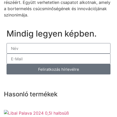
részéért. Együtt verhetetlen csapatot alkotnak, amely
a bortermelés csúcsminőségének és innovációjának
szinonimája.
Mindig legyen képben.
Feliratkozás hírlevélre
Hasonló termékek