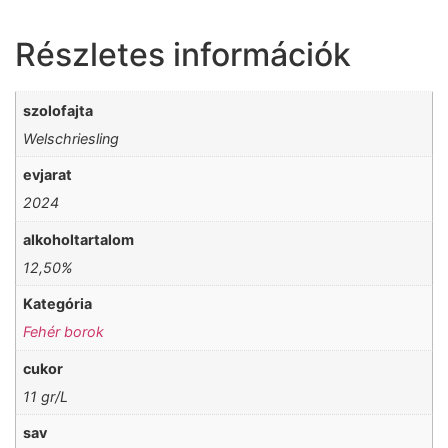
Részletes információk
szolofajta
Welschriesling
evjarat
2024
alkoholtartalom
12,50%
Kategória
Fehér borok
cukor
11 gr/L
sav