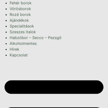
Ugrás
Fehér borok
a
Vörösborok
tartalomhoz
Rozé borok
Ajándékok
Specialitások
Szeszes italok
Habzóbor – Secco – Pezsgő
Alkoholmentes
Hírek
Kapcsolat