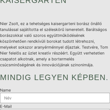
KAISERGARTEN
Nier Zsolt, ez a tehetséges kaisergarteni borász önálló
tanulással sajátította el széleskörű ismereteit. Barátságos
borászokkal való szoros együttműködésének
köszönhetően rendkívüli borokat tudott létrehozni,
melyeket sokszor aranyérménnyel díjaztak. Testvére, Tom
Nier felelős az üzlet kreatív részéért. Együtt verhetetlen
csapatot alkotnak, amely a bortermelés
csúcsminőségének és innovációjának szinonimája.
MINDIG LEGYEN KÉPBEN.
Name
E-Mail