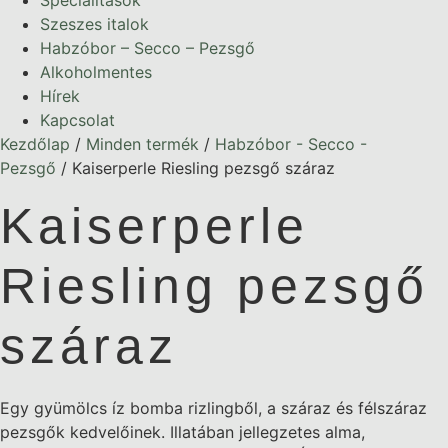
Specialitások
Szeszes italok
Habzóbor – Secco – Pezsgő
Alkoholmentes
Hírek
Kapcsolat
Kezdőlap
/
Minden termék
/
Habzóbor - Secco -
Pezsgő
/ Kaiserperle Riesling pezsgő száraz
Kaiserperle
Riesling pezsgő
száraz
Egy gyümölcs íz bomba rizlingből, a száraz és félszáraz
pezsgők kedvelőinek. Illatában jellegzetes alma,