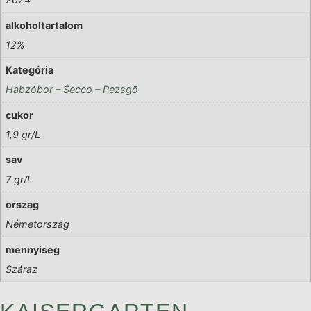
alkoholtartalom
12%
Kategória
Habzóbor – Secco – Pezsgõ
cukor
1,9 gr/L
sav
7 gr/L
orszag
Németország
mennyiseg
Száraz