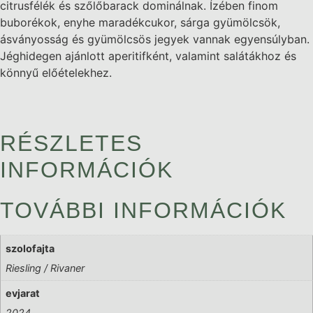
citrusfélék és szőlőbarack dominálnak. Ízében finom
buborékok, enyhe maradékcukor, sárga gyümölcsök,
ásványosság és gyümölcsös jegyek vannak egyensúlyban.
Jéghidegen ajánlott aperitifként, valamint salátákhoz és
könnyű előételekhez.
RÉSZLETES
INFORMÁCIÓK
TOVÁBBI INFORMÁCIÓK
szolofajta
Riesling / Rivaner
evjarat
2024