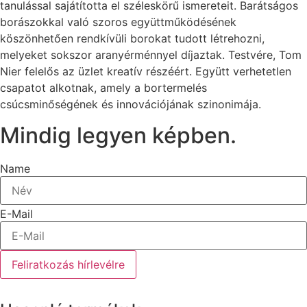
tanulással sajátította el széleskörű ismereteit. Barátságos
borászokkal való szoros együttműködésének
köszönhetően rendkívüli borokat tudott létrehozni,
melyeket sokszor aranyérménnyel díjaztak. Testvére, Tom
Nier felelős az üzlet kreatív részéért. Együtt verhetetlen
csapatot alkotnak, amely a bortermelés
csúcsminőségének és innovációjának szinonimája.
Mindig legyen képben.
Name
E-Mail
Feliratkozás hírlevélre