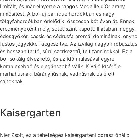
limitált, és már elnyerte a rangos Medaille d’Or arany
minősítést. A bor új barrique hordókban és nagy
tölgyfahordókban érlelődik, összesen két éven át. Ennek
eredményeként mély, sötét színt kapott. Illatában meggy,
édesgyökér, cassis és cédrusfa aromái dominálnak, enyhe
füstös jegyekkel kiegészítve. Az ízvilág nagyon robusztus
és hosszan tartó, sűrű szerkezetű, telt tanninokkal. Ez a
bor sokáig élvezhető, és az idő múlásával egyre
komplexebbé és elegánsabbá válik. Kiváló kísérője
marhahúsnak, bárányhúsnak, vadhúsnak és érett
sajtoknak.
Kaisergarten
Nier Zsolt, ez a tehetséges kaisergarteni borász önálló