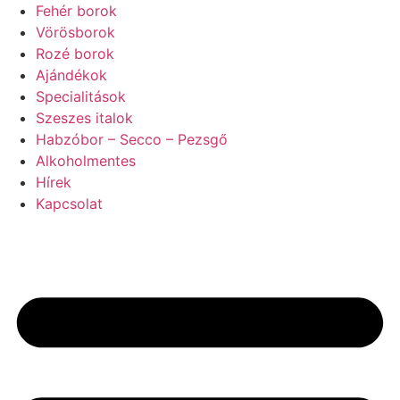
Ugrás
Fehér borok
a
Vörösborok
tartalomhoz
Rozé borok
Ajándékok
Specialitások
Szeszes italok
Habzóbor – Secco – Pezsgő
Alkoholmentes
Hírek
Kapcsolat