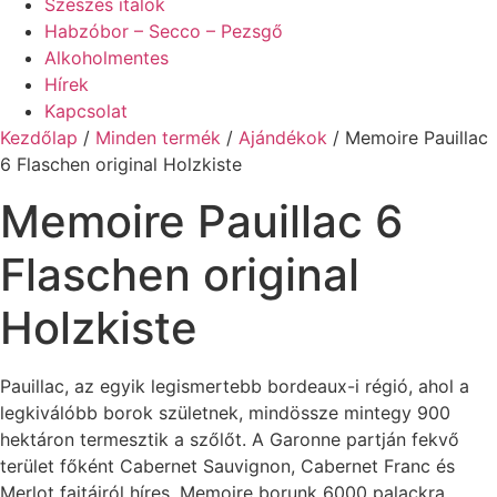
Szeszes italok
Habzóbor – Secco – Pezsgő
Alkoholmentes
Hírek
Kapcsolat
Kezdőlap
/
Minden termék
/
Ajándékok
/ Memoire Pauillac
6 Flaschen original Holzkiste
Memoire Pauillac 6
Flaschen original
Holzkiste
Pauillac, az egyik legismertebb bordeaux-i régió, ahol a
legkiválóbb borok születnek, mindössze mintegy 900
hektáron termesztik a szőlőt. A Garonne partján fekvő
terület főként Cabernet Sauvignon, Cabernet Franc és
Merlot fajtáiról híres. Memoire borunk 6000 palackra