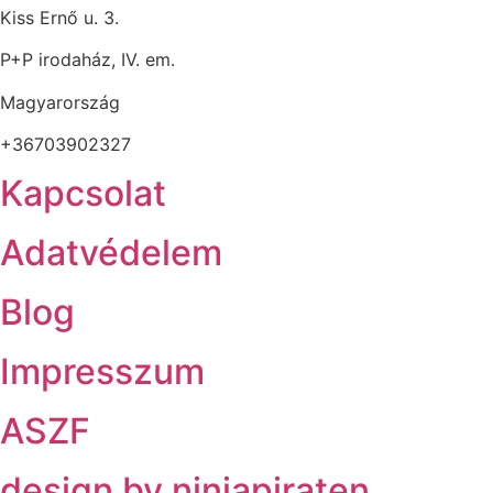
Kiss Ernő u. 3.
P+P irodaház, IV. em.
Magyarország
+36703902327
Kapcsolat
Adatvédelem
Blog
Impresszum
ASZF
design by ninjapiraten