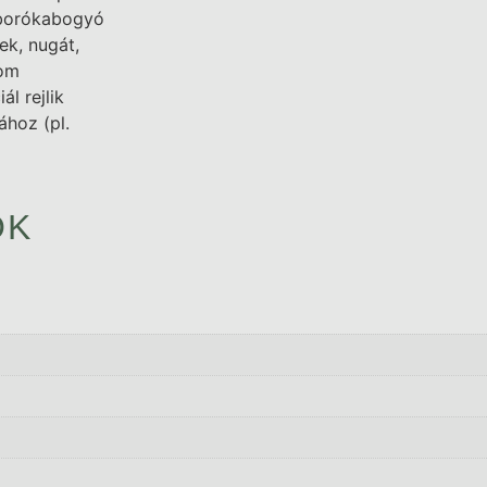
, borókabogyó
ek, nugát,
nom
ál rejlik
ához (pl.
ÓK