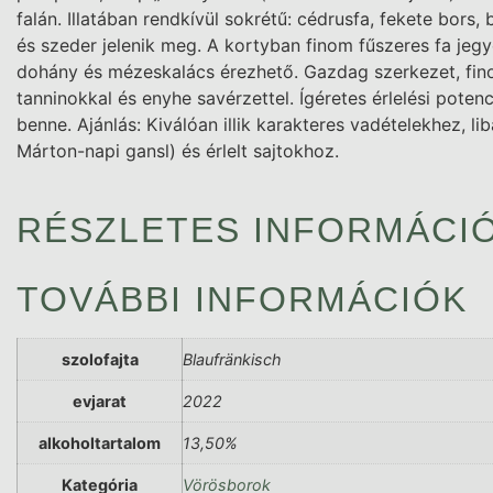
falán. Illatában rendkívül sokrétű: cédrusfa, fekete bors
és szeder jelenik meg. A kortyban finom fűszeres fa jegy
dohány és mézeskalács érezhető. Gazdag szerkezet, fi
tanninokkal és enyhe savérzettel. Ígéretes érlelési potenci
benne. Ajánlás: Kiválóan illik karakteres vadételekhez, lib
Márton-napi gansl) és érlelt sajtokhoz.
RÉSZLETES INFORMÁCI
TOVÁBBI INFORMÁCIÓK
szolofajta
Blaufränkisch
evjarat
2022
alkoholtartalom
13,50%
Kategória
Vörösborok