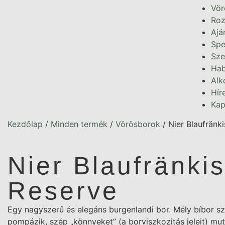
Vör
Roz
Ajá
Spe
Sze
Hab
Alk
Hír
Kap
Kezdőlap
/
Minden termék
/
Vörösborok
/ Nier Blaufränk
Nier Blaufränki
Reserve
Egy nagyszerű és elegáns burgenlandi bor. Mély bíbor s
pompázik, szép „könnyeket” (a borviszkozitás jeleit) mu