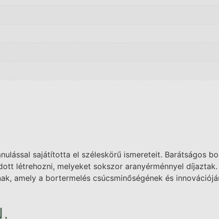
anulással sajátította el széleskörű ismereteit. Barátságos b
tt létrehozni, melyeket sokszor aranyérménnyel díjaztak. 
otnak, amely a bortermelés csúcsminőségének és innovációjá
.