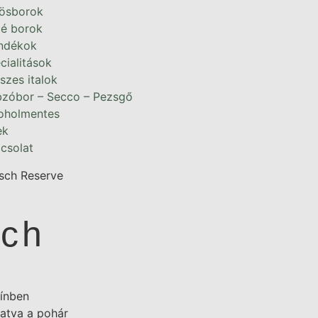
ösborok
é borok
ndékok
cialitások
szes italok
zóbor – Secco – Pezsgő
oholmentes
ek
csolat
isch Reserve
sch
zínben
tatva a pohár