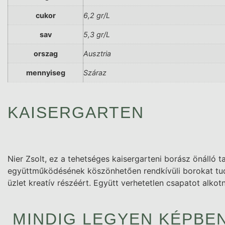
cukor
6,2 gr/L
sav
5,3 gr/L
orszag
Ausztria
mennyiseg
Száraz
KAISERGARTEN
Nier Zsolt, ez a tehetséges kaisergarteni borász önálló t
együttműködésének köszönhetően rendkívüli borokat tudo
üzlet kreatív részéért. Együtt verhetetlen csapatot alk
MINDIG LEGYEN KÉPBEN