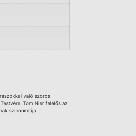
orászokkal való szoros
Testvére, Tom Nier felelős az
nak szinonimája.