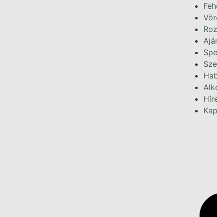
Feh
Vör
Roz
Ajá
Spe
Sze
Hab
Alk
Hír
Kap