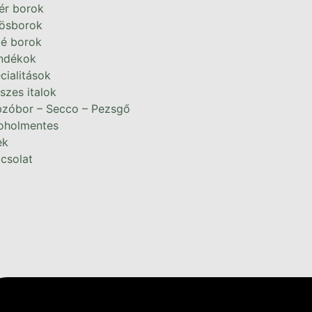
ér borok
ösborok
é borok
ndékok
cialitások
szes italok
zóbor – Secco – Pezsgő
oholmentes
ek
csolat