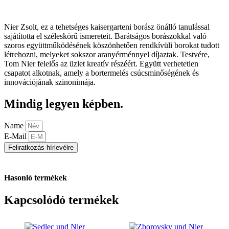
Nier Zsolt, ez a tehetséges kaisergarteni borász önálló tanulással
sajátította el széleskörű ismereteit. Barátságos borászokkal való
szoros együttműködésének köszönhetően rendkívüli borokat tudott
létrehozni, melyeket sokszor aranyérménnyel díjaztak. Testvére,
Tom Nier felelős az üzlet kreatív részéért. Együtt verhetetlen
csapatot alkotnak, amely a bortermelés csúcsminőségének és
innovációjának szinonimája.
Mindig legyen képben.
Name
E-Mail
Feliratkozás hírlevélre
Hasonló termékek
Kapcsolódó termékek