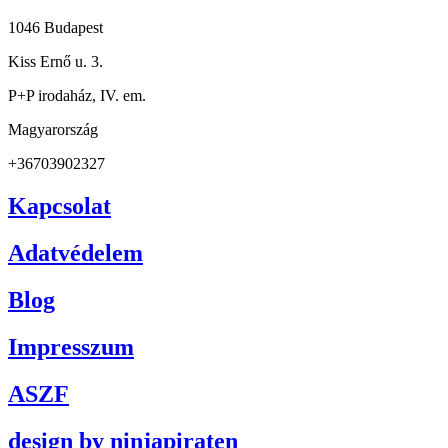
1046 Budapest
Kiss Ernő u. 3.
P+P irodaház, IV. em.
Magyarország
+36703902327
Kapcsolat
Adatvédelem
Blog
Impresszum
ASZF
design by ninjapiraten