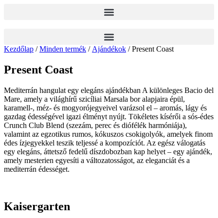
Ugrás
a
tartalomhoz
Kezdőlap
/
Minden termék
/
Ajándékok
/ Present Coast
Present Coast
Mediterrán hangulat egy elegáns ajándékban A különleges Bacio del
Mare, amely a világhírű szicíliai Marsala bor alapjaira épül,
karamell-, méz- és mogyorójegyeivel varázsol el – aromás, lágy és
gazdag édességével igazi élményt nyújt. Tökéletes kísérői a sós-édes
Crunch Club Blend (szezám, perec és diófélék harmóniája),
valamint az egzotikus rumos, kókuszos csokigolyók, amelyek finom
édes ízjegyekkel teszik teljessé a kompozíciót. Az egész válogatás
egy elegáns, áttetsző fedelű díszdobozban kap helyet – egy ajándék,
amely mesterien egyesíti a változatosságot, az eleganciát és a
mediterrán édességet.
Kaisergarten