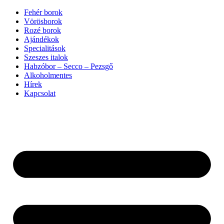
Ugrás
Fehér borok
a
Vörösborok
tartalomhoz
Rozé borok
Ajándékok
Specialitások
Szeszes italok
Habzóbor – Secco – Pezsgő
Alkoholmentes
Hírek
Kapcsolat