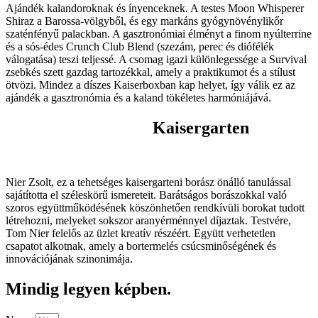
Ajándék kalandoroknak és ínyenceknek. A testes Moon Whisperer
Shiraz a Barossa-völgyből, és egy markáns gyógynövénylikőr
szaténfényű palackban. A gasztronómiai élményt a finom nyúlterrine
és a sós-édes Crunch Club Blend (szezám, perec és diófélék
válogatása) teszi teljessé. A csomag igazi különlegessége a Survival
zsebkés szett gazdag tartozékkal, amely a praktikumot és a stílust
ötvözi. Mindez a díszes Kaiserboxban kap helyet, így válik ez az
ajándék a gasztronómia és a kaland tökéletes harmóniájává.
Kaisergarten
Nier Zsolt, ez a tehetséges kaisergarteni borász önálló tanulással
sajátította el széleskörű ismereteit. Barátságos borászokkal való
szoros együttműködésének köszönhetően rendkívüli borokat tudott
létrehozni, melyeket sokszor aranyérménnyel díjaztak. Testvére,
Tom Nier felelős az üzlet kreatív részéért. Együtt verhetetlen
csapatot alkotnak, amely a bortermelés csúcsminőségének és
innovációjának szinonimája.
Mindig legyen képben.