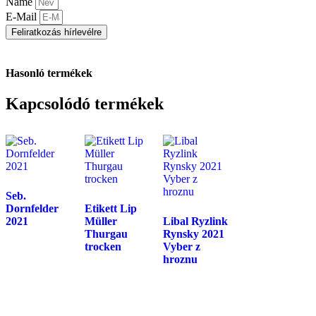
Name
E-Mail
Feliratkozás hírlevélre
Hasonló termékek
Kapcsolódó termékek
Seb.
Dornfelder
Etikett Lip
2021
Müller
Libal Ryzlink
Thurgau
Rynsky 2021
trocken
Vyber z
hroznu