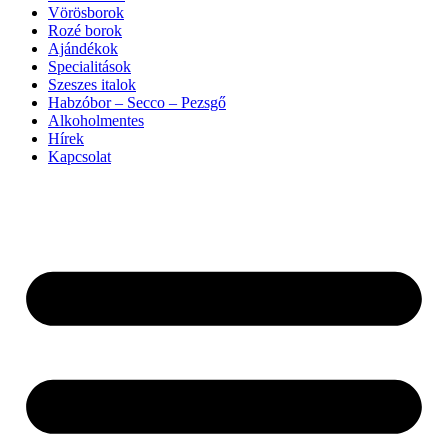
Vörösborok
Rozé borok
Ajándékok
Specialitások
Szeszes italok
Habzóbor – Secco – Pezsgő
Alkoholmentes
Hírek
Kapcsolat