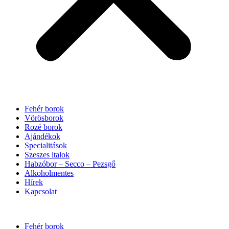
Fehér borok
Vörösborok
Rozé borok
Ajándékok
Specialitások
Szeszes italok
Habzóbor – Secco – Pezsgő
Alkoholmentes
Hírek
Kapcsolat
Fehér borok