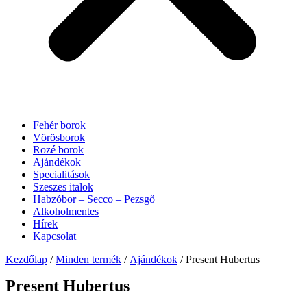
Fehér borok
Vörösborok
Rozé borok
Ajándékok
Specialitások
Szeszes italok
Habzóbor – Secco – Pezsgő
Alkoholmentes
Hírek
Kapcsolat
Kezdőlap
/
Minden termék
/
Ajándékok
/ Present Hubertus
Present Hubertus