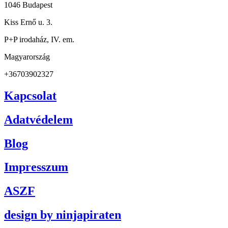
1046 Budapest
Kiss Ernő u. 3.
P+P irodaház, IV. em.
Magyarország
+36703902327
Kapcsolat
Adatvédelem
Blog
Impresszum
ASZF
design by ninjapiraten