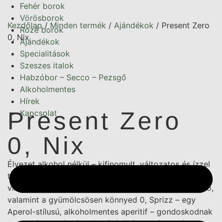
Fehér borok
Vörösborok
Kezdőlap
/
Minden termék
/
Ajándékok
/ Present Zero
Rozé borok
0, Nix
Ajándékok
Specialitások
Szeszes italok
Habzóbor – Secco – Pezsgő
Alkoholmentes
Hírek
Present Zero
Kapcsolat
0, Nix
Élvezet alkohol nélkül – kifinomult, változatos és ízzel
teli. Ez a válogatás az alkoholmentes különlegességek
világát hozza el: a pezsgően frissítő 0,nix Apfel Secco,
valamint a gyümölcsösen könnyed 0, Sprizz – egy
Aperol-stílusú, alkoholmentes aperitif – gondoskodnak