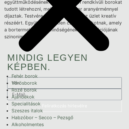
együttműködésének köszönhetően rendkívüli borokat
tudott létrehozni, melyeket sokszor aranyérménnyel
díjaztak. Testvére, Tom Nier felelős az üzlet kreatív
részéért. Együtt verhetetlen csapatot alkotnak, amely
a bortermelés csúcsminőségének és innovációjának
szinonimája.
MINDIG LEGYEN
KÉPBEN.
Fehér borok
Vörösborok
Rozé borok
Ajándékok
Specialitások
Feliratkozás hírlevélre
Szeszes italok
Habzóbor – Secco – Pezsgő
Alkoholmentes