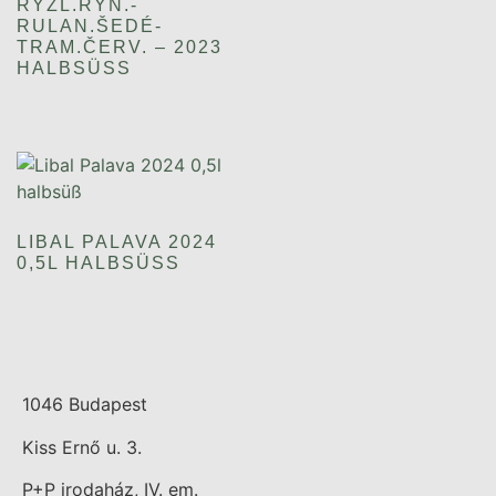
RYZL.RÝN.-
RULAN.ŠEDÉ-
TRAM.ČERV. – 2023
HALBSÜSS
LIBAL PALAVA 2024
0,5L HALBSÜSS
1046 Budapest
Kiss Ernő u. 3.
P+P irodaház, IV. em.