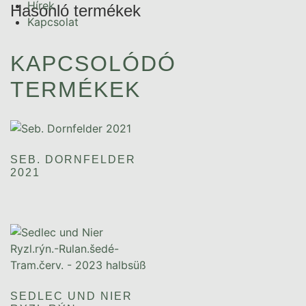
Hírek
Hasonló termékek
Kapcsolat
KAPCSOLÓDÓ
TERMÉKEK
SEB. DORNFELDER
2021
SEDLEC UND NIER