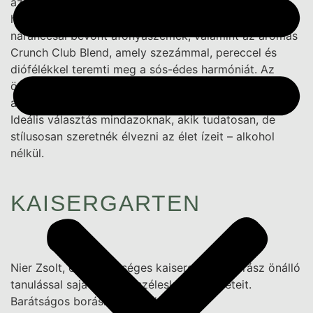
az elegáns italélményről. Kísérőként a válogatásban
helyet kapnak a bio minőségű, fehér csokoládéval és
naranccsal bevont áfonyaszemek, valamint az aromás
Crunch Club Blend, amely szezámmal, pereccel és
diófélékkel teremti meg a sós-édes harmóniát. Az
összeállítás egy prémium ajándékdobozban érkezik,
amely már a kibontás pillanatát ünneppé varázsolja.
Ideális választás mindazoknak, akik tudatosan, de
stílusosan szeretnék élvezni az élet ízeit – alkohol
nélkül.
KAISERGARTEN
Nier Zsolt, ez a tehetséges kaisergarteni borász önálló
tanulással sajátította el széleskörű ismereteit.
Barátságos borászokkal való szoros