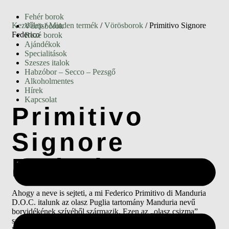
Fehér borok
Kezdőlap
/
Minden termék
/
Vörösborok
/ Primitivo Signore
Vörösborok
Federico
Rozé borok
Ajándékok
Specialitások
Szeszes italok
Habzóbor – Secco – Pezsgő
Alkoholmentes
Hírek
Kapcsolat
Primitivo
Signore
Federico
Ahogy a neve is sejteti, a mi Federico Primitivo di Manduria
D.O.C. italunk az olasz Puglia tartomány Manduria nevű
borvidékének szívéből származik. Ezen az „olasz csizma”
sarkán található tájon termelik hagyományosan a Primitivo