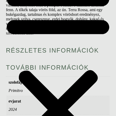
legkiválóbb fajtáját. A borászatnak nagyon öreg szőlőtőkéi
vannak, melyeket csak a pompás Primitivo számára tartanak
fenn. A tőkék talaja vörös föld, az ún. Terra Rossa, ami egy
bukégazdag, tartalmas és komplex vörösbort eredményez,
melynek szilva, cseresznye, erdei bogyók, dohány, kakaó és
vanília jellege van. Egészen felejthetetlen, élvezetes bor
mindazoknak, akik legalább egyszer valami különlegességet
szeretnének inni!
RÉSZLETES INFORMÁCIÓK
TOVÁBBI INFORMÁCIÓK
szolofajta
Primitvo
evjarat
2024