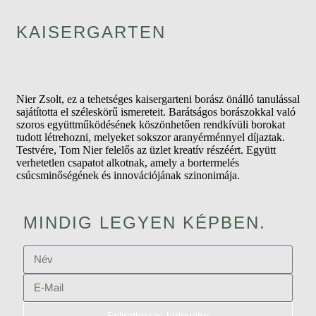
KAISERGARTEN
Nier Zsolt, ez a tehetséges kaisergarteni borász önálló tanulással
sajátította el széleskörű ismereteit. Barátságos borászokkal való
szoros együttműködésének köszönhetően rendkívüli borokat
tudott létrehozni, melyeket sokszor aranyérménnyel díjaztak.
Testvére, Tom Nier felelős az üzlet kreatív részéért. Együtt
verhetetlen csapatot alkotnak, amely a bortermelés
csúcsminőségének és innovációjának szinonimája.
MINDIG LEGYEN KÉPBEN.
Feliratkozás hírlevélre