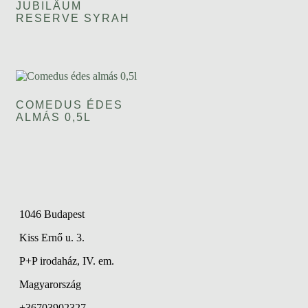
JUBILÄUM
RESERVE SYRAH
COMEDUS ÉDES
ALMÁS 0,5L
1046 Budapest
Kiss Ernő u. 3.
P+P irodaház, IV. em.
Magyarország
+36703902327