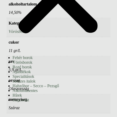
alkoholtartalom
14,50%
Kategória
Vörösborok
cukor
11 gr/L
Fehér borok
sav
Vörösborok
Rozé borok
5,9 gr/L
Ajándékok
Specialitások
orszag
Szeszes italok
Habzóbor – Secco – Pezsgő
Olaszország
Alkoholmentes
Hírek
mennyiseg
Kapcsolat
Száraz