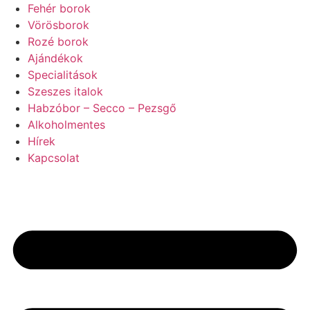
Ugrás
Fehér borok
a
Vörösborok
tartalomhoz
Rozé borok
Ajándékok
Specialitások
Szeszes italok
Habzóbor – Secco – Pezsgő
Alkoholmentes
Hírek
Kapcsolat