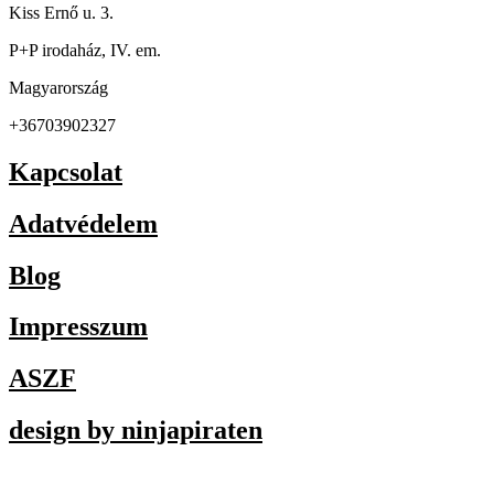
Kiss Ernő u. 3.
P+P irodaház, IV. em.
Magyarország
+36703902327
Kapcsolat
Adatvédelem
Blog
Impresszum
ASZF
design by ninjapiraten