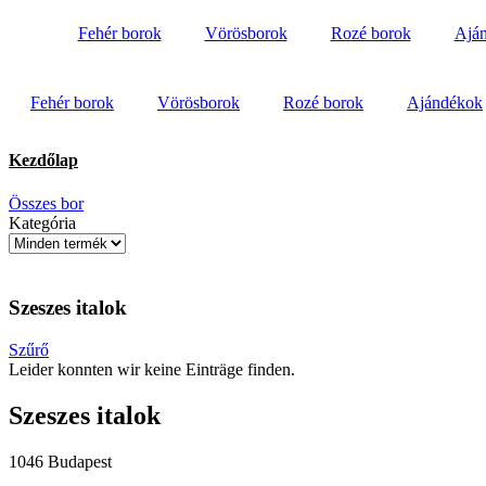
Ugrás
Fehér borok
Vörösborok
Rozé borok
Ajá
a
tartalomhoz
Fehér borok
Vörösborok
Rozé borok
Ajándékok
Kezdőlap
Összes bor
Kategória
Szeszes italok
Szűrő
Leider konnten wir keine Einträge finden.
Szeszes italok
1046 Budapest