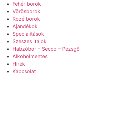
Ugrás
Fehér borok
a
Vörösborok
tartalomhoz
Rozé borok
Ajándékok
Specialitások
Szeszes italok
Habzóbor – Secco – Pezsgő
Alkoholmentes
Hírek
Kapcsolat