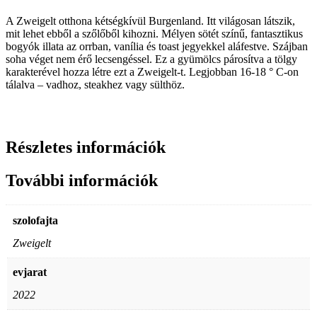
A Zweigelt otthona kétségkívül Burgenland. Itt világosan látszik,
mit lehet ebből a szőlőből kihozni. Mélyen sötét színű, fantasztikus
bogyók illata az orrban, vanília és toast jegyekkel aláfestve. Szájban
soha véget nem érő lecsengéssel. Ez a gyümölcs párosítva a tölgy
karakterével hozza létre ezt a Zweigelt-t. Legjobban 16-18 ° C-on
tálalva – vadhoz, steakhez vagy sülthöz.
Részletes információk
További információk
szolofajta
Zweigelt
evjarat
2022