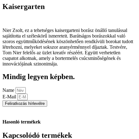
Kaisergarten
Nier Zsolt, ez a tehetséges kaisergarteni borász önálló tanulással
sajátította el széleskörű ismereteit. Barátságos borászokkal való
szoros együttműködésének köszönhetően rendkívüli borokat tudott
létrehozni, melyeket sokszor aranyérménnyel díjaztak. Testvére,
Tom Nier felelős az üzlet kreatív részéért. Együtt verhetetlen
csapatot alkotnak, amely a bortermelés csúcsminőségének és
innovációjának szinonimája.
Mindig legyen képben.
Name
E-Mail
Feliratkozás hírlevélre
Hasonló termékek
Kapcsolódó termékek