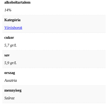
alkoholtartalom
14%
Kategória
Vörösborok
cukor
5,7 gr/L
sav
5,9 gr/L
orszag
Ausztria
mennyiseg
Száraz