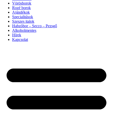
Vörösborok
Rozé borok
Ajándékok
Specialitások
Szeszes italok
Habzóbor – Secco – Pezsgő
Alkoholmentes
Hírek
Kapcsolat