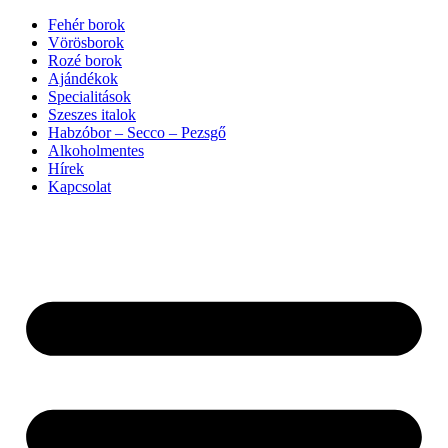
Ugrás
Fehér borok
a
Vörösborok
tartalomhoz
Rozé borok
Ajándékok
Specialitások
Szeszes italok
Habzóbor – Secco – Pezsgő
Alkoholmentes
Hírek
Kapcsolat