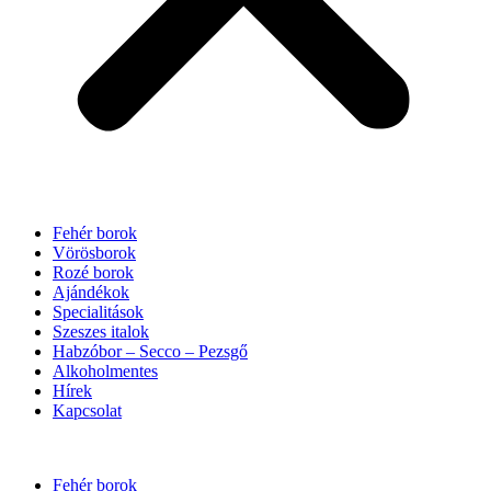
Fehér borok
Vörösborok
Rozé borok
Ajándékok
Specialitások
Szeszes italok
Habzóbor – Secco – Pezsgő
Alkoholmentes
Hírek
Kapcsolat
Fehér borok