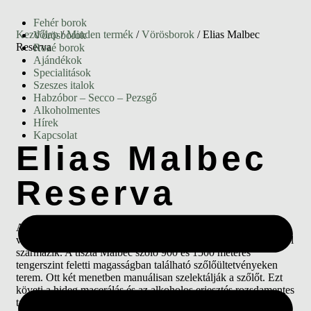
Fehér borok
Kezdőlap
/
Minden termék
/
Vörösborok
/ Elias Malbec
Vörösborok
Reserva
Rozé borok
Ajándékok
Specialitások
Szeszes italok
Habzóbor – Secco – Pezsgő
Alkoholmentes
Hírek
Kapcsolat
Elias Malbec
Reserva
A Nier Malbec egy komplex, kiegyensúlyozott és változatos
vörösbor, amely a nagyon meleg argentin Mendoza borvidékről
származik. A tiszta Malbec szőlő 900 és 1500 méteres
tengerszint feletti magasságban található szőlőültetvényeken
terem. Ott két menetben manuálisan szelektálják a szőlőt. Ezt
követi a hideg macerálás és az alkoholos erjesztés rozsdamentes
tartályokban két napig. A terjeszkedés további 6-9 hónapig