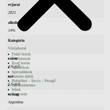
evjarat
2021
alkoholtartalom
14%
Kategória
Vörösborok
Fehér borok
cukor
Vörösborok
Rozé borok
4,6 gr/L
Ajándékok
Specialitások
sav
Szeszes italok
Habzóbor – Secco – Pezsgő
5,6 gr/L
Alkoholmentes
Hírek
Kapcsolat
orszag
Argentina