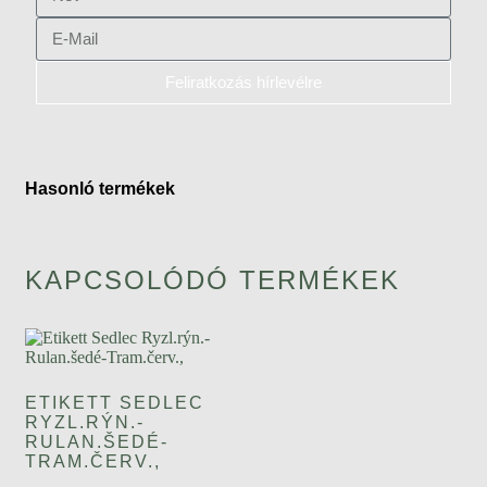
Feliratkozás hírlevélre
Hasonló termékek
KAPCSOLÓDÓ TERMÉKEK
ETIKETT SEDLEC
RYZL.RÝN.-
RULAN.ŠEDÉ-
TRAM.ČERV.,