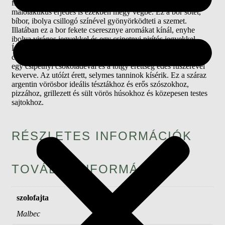
francia és amerikai tölgyből készült barrique-okban zajlik. A
malolaktikus erjedés is ezekben megy végbe. Ez a bor sötét,
bíbor, ibolya csillogó színével gyönyörködteti a szemet.
Illatában ez a bor fekete cseresznye aromákat kínál, enyhe
ibolya virágos jegyekkel és egy csipetnyi pirítós jegyekkel.
Ízben ez az argentin vörösbor telt, lágy érzést biztosít. Íze a
cassis és a szeder érett, koncentrált gyümölcsízére emlékeztet,
egy csipetnyi csokoládéval és a tölgy érettség édes fűszerével
keverve. Az utóízt érett, selymes tanninok kísérik. Ez a száraz
argentin vörösbor ideális tésztákhoz és erős szószokhoz,
pizzához, grillezett és sült vörös húsokhoz és közepesen testes
sajtokhoz.
RÉSZLETES INFORMÁCIÓK
TOVÁBBI INFORMÁCIÓK
szolofajta
Malbec