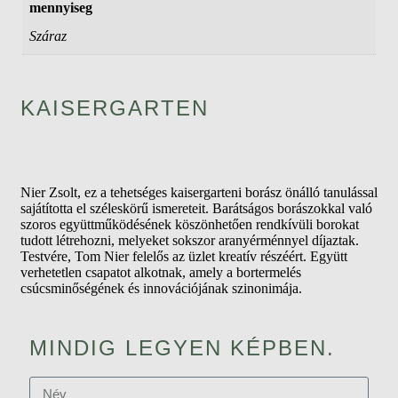
mennyiseg
Száraz
KAISERGARTEN
Nier Zsolt, ez a tehetséges kaisergarteni borász önálló tanulással
sajátította el széleskörű ismereteit. Barátságos borászokkal való
szoros együttműködésének köszönhetően rendkívüli borokat
tudott létrehozni, melyeket sokszor aranyérménnyel díjaztak.
Testvére, Tom Nier felelős az üzlet kreatív részéért. Együtt
verhetetlen csapatot alkotnak, amely a bortermelés
csúcsminőségének és innovációjának szinonimája.
MINDIG LEGYEN KÉPBEN.