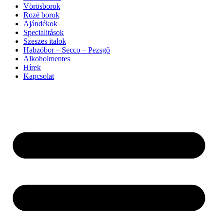
Vörösborok
Rozé borok
Ajándékok
Specialitások
Szeszes italok
Habzóbor – Secco – Pezsgő
Alkoholmentes
Hírek
Kapcsolat