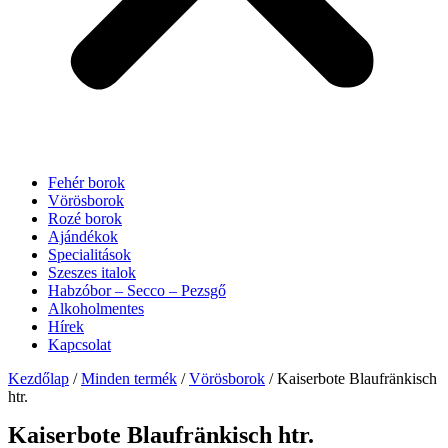
Fehér borok
Vörösborok
Rozé borok
Ajándékok
Specialitások
Szeszes italok
Habzóbor – Secco – Pezsgő
Alkoholmentes
Hírek
Kapcsolat
Kezdőlap
/
Minden termék
/
Vörösborok
/ Kaiserbote Blaufränkisch
htr.
Kaiserbote Blaufränkisch htr.