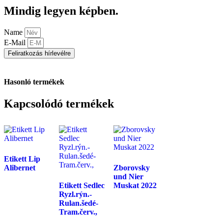
Mindig legyen képben.
Name
E-Mail
Feliratkozás hírlevélre
Hasonló termékek
Kapcsolódó termékek
Etikett Lip
Alibernet
Zborovsky
und Nier
Etikett Sedlec
Muskat 2022
Ryzl.rýn.-
Rulan.šedé-
Tram.červ.,