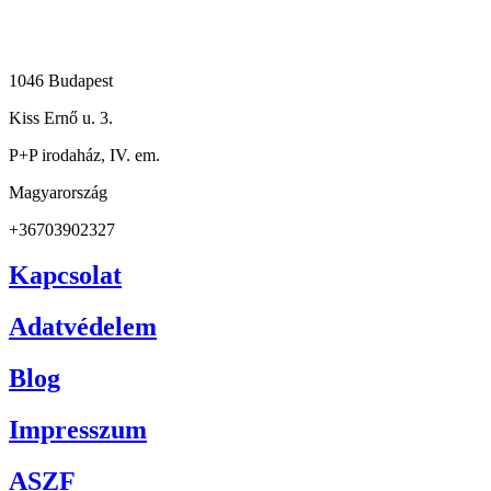
1046 Budapest
Kiss Ernő u. 3.
P+P irodaház, IV. em.
Magyarország
+36703902327
Kapcsolat
Adatvédelem
Blog
Impresszum
ASZF