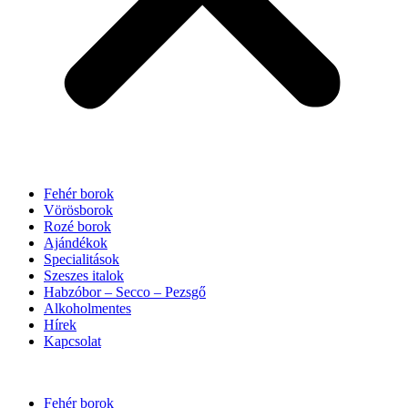
Fehér borok
Vörösborok
Rozé borok
Ajándékok
Specialitások
Szeszes italok
Habzóbor – Secco – Pezsgő
Alkoholmentes
Hírek
Kapcsolat
Fehér borok