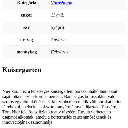
Kategória
Vörösborok
cukor
11 gr/L
sav
5,8 gr/L
orszag
Ausztria
mennyiseg
Félszáraz
Kaisergarten
Nier Zsolt, ez a tehetséges kaisergarteni borász önálló tanulással
sajátította el széleskörű ismereteit. Barátságos borászokkal való
szoros együttműködésének köszönhetően rendkívüli borokat tudott
létrehozni, melyeket sokszor aranyérménnyel díjaztak. Testvére,
Tom Nier felelős az üzlet kreatív részéért. Együtt verhetetlen
csapatot alkotnak, amely a bortermelés csúcsminőségének és
innovációjának szinonimája.