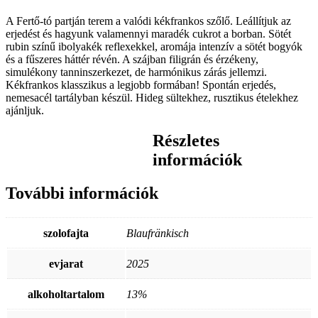
A Fertő-tó partján terem a valódi kékfrankos szőlő. Leállítjuk az
erjedést és hagyunk valamennyi maradék cukrot a borban. Sötét
rubin színű ibolyakék reflexekkel, aromája intenzív a sötét bogyók
és a fűszeres háttér révén. A szájban filigrán és érzékeny,
simulékony tanninszerkezet, de harmónikus zárás jellemzi.
Kékfrankos klasszikus a legjobb formában! Spontán erjedés,
nemesacél tartályban készül. Hideg sültekhez, rusztikus ételekhez
ajánljuk.
Részletes
információk
További információk
szolofajta
Blaufränkisch
evjarat
2025
alkoholtartalom
13%