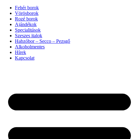
Ugrás
Fehér borok
a
Vörösborok
tartalomhoz
Rozé borok
Ajándékok
Specialitások
Szeszes italok
Habzóbor – Secco – Pezsgő
Alkoholmentes
Hírek
Kapcsolat