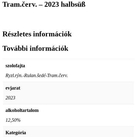
Tram.červ. – 2023 halbsüß
Részletes információk
További információk
szolofajta
Ryzl.rýn.-Rulan.šedé-Tram.červ.
evjarat
2023
alkoholtartalom
12,50%
Kategória