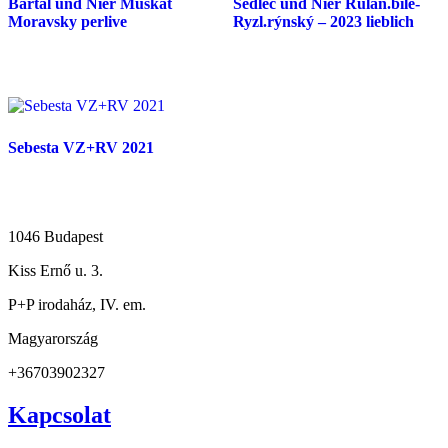
Bartal und Nier Muskat
Sedlec und Nier Rulan.bíle-
Moravsky perlive
Ryzl.rýnský – 2023 lieblich
Sebesta VZ+RV 2021
1046 Budapest
Kiss Ernő u. 3.
P+P irodaház, IV. em.
Magyarország
+36703902327
Kapcsolat