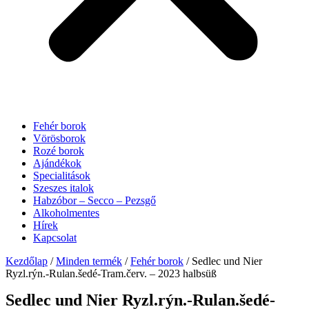
Fehér borok
Vörösborok
Rozé borok
Ajándékok
Specialitások
Szeszes italok
Habzóbor – Secco – Pezsgő
Alkoholmentes
Hírek
Kapcsolat
Kezdőlap
/
Minden termék
/
Fehér borok
/ Sedlec und Nier
Ryzl.rýn.-Rulan.šedé-Tram.červ. – 2023 halbsüß
Sedlec und Nier Ryzl.rýn.-Rulan.šedé-