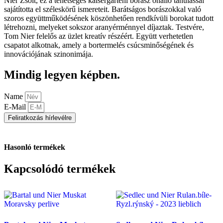
Nier Zsolt, ez a tehetséges kaisergarteni borász önálló tanulással
sajátította el széleskörű ismereteit. Barátságos borászokkal való
szoros együttműködésének köszönhetően rendkívüli borokat tudott
létrehozni, melyeket sokszor aranyérménnyel díjaztak. Testvére,
Tom Nier felelős az üzlet kreatív részéért. Együtt verhetetlen
csapatot alkotnak, amely a bortermelés csúcsminőségének és
innovációjának szinonimája.
Mindig legyen képben.
Name
E-Mail
Feliratkozás hírlevélre
Hasonló termékek
Kapcsolódó termékek