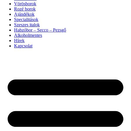
Vörösborok
Rozé borok
Ajándékok
Specialitások
Szeszes italok
Habzóbor – Secco – Pezsgő
Alkoholmentes
Hírek
Kapcsolat