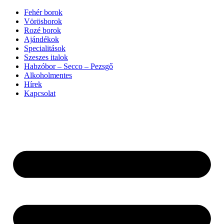
Ugrás
Fehér borok
a
Vörösborok
tartalomhoz
Rozé borok
Ajándékok
Specialitások
Szeszes italok
Habzóbor – Secco – Pezsgő
Alkoholmentes
Hírek
Kapcsolat