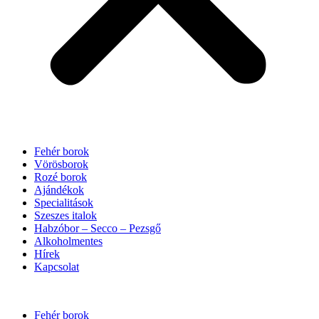
Fehér borok
Vörösborok
Rozé borok
Ajándékok
Specialitások
Szeszes italok
Habzóbor – Secco – Pezsgő
Alkoholmentes
Hírek
Kapcsolat
Fehér borok