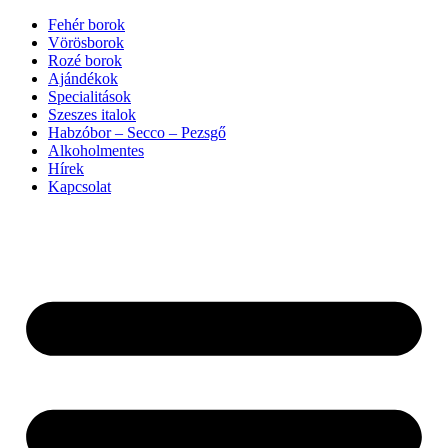
Ugrás
Fehér borok
a
Vörösborok
tartalomhoz
Rozé borok
Ajándékok
Specialitások
Szeszes italok
Habzóbor – Secco – Pezsgő
Alkoholmentes
Hírek
Kapcsolat