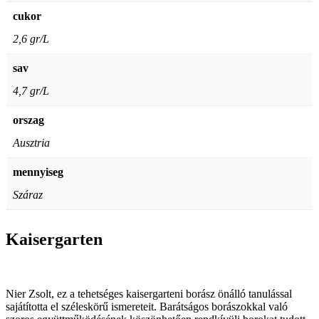
cukor
2,6 gr/L
sav
4,7 gr/L
orszag
Ausztria
mennyiseg
Száraz
Kaisergarten
Nier Zsolt, ez a tehetséges kaisergarteni borász önálló tanulással
sajátította el széleskörű ismereteit. Barátságos borászokkal való