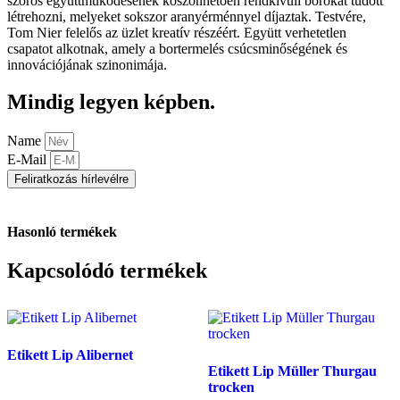
szoros együttműködésének köszönhetően rendkívüli borokat tudott
létrehozni, melyeket sokszor aranyérménnyel díjaztak. Testvére,
Tom Nier felelős az üzlet kreatív részéért. Együtt verhetetlen
csapatot alkotnak, amely a bortermelés csúcsminőségének és
innovációjának szinonimája.
Mindig legyen képben.
Name
E-Mail
Feliratkozás hírlevélre
Hasonló termékek
Kapcsolódó termékek
Etikett Lip Alibernet
Etikett Lip Müller Thurgau
trocken