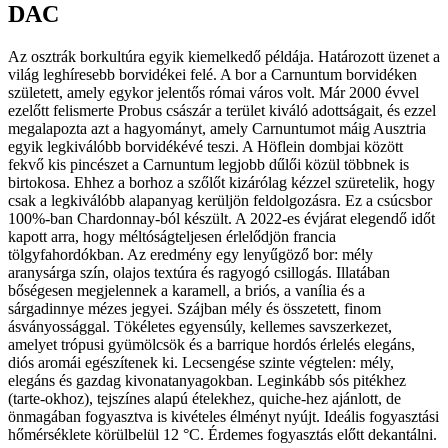
DAC
Az osztrák borkultúra egyik kiemelkedő példája. Határozott üzenet a
világ leghíresebb borvidékei felé. A bor a Carnuntum borvidéken
született, amely egykor jelentős római város volt. Már 2000 évvel
ezelőtt felismerte Probus császár a terület kiváló adottságait, és ezzel
megalapozta azt a hagyományt, amely Carnuntumot máig Ausztria
egyik legkiválóbb borvidékévé teszi. A Höflein dombjai között
fekvő kis pincészet a Carnuntum legjobb dűlői közül többnek is
birtokosa. Ehhez a borhoz a szőlőt kizárólag kézzel szüretelik, hogy
csak a legkiválóbb alapanyag kerüljön feldolgozásra. Ez a csúcsbor
100%-ban Chardonnay-ból készült. A 2022-es évjárat elegendő időt
kapott arra, hogy méltóságteljesen érlelődjön francia
tölgyfahordókban. Az eredmény egy lenyűgöző bor: mély
aranysárga szín, olajos textúra és ragyogó csillogás. Illatában
bőségesen megjelennek a karamell, a briós, a vanília és a
sárgadinnye mézes jegyei. Szájban mély és összetett, finom
ásványossággal. Tökéletes egyensúly, kellemes savszerkezet,
amelyet trópusi gyümölcsök és a barrique hordós érlelés elegáns,
diós aromái egészítenek ki. Lecsengése szinte végtelen: mély,
elegáns és gazdag kivonatanyagokban. Leginkább sós pitékhez
(tarte-okhoz), tejszínes alapú ételekhez, quiche-hez ajánlott, de
önmagában fogyasztva is kivételes élményt nyújt. Ideális fogyasztási
hőmérséklete körülbelül 12 °C. Érdemes fogyasztás előtt dekantálni.