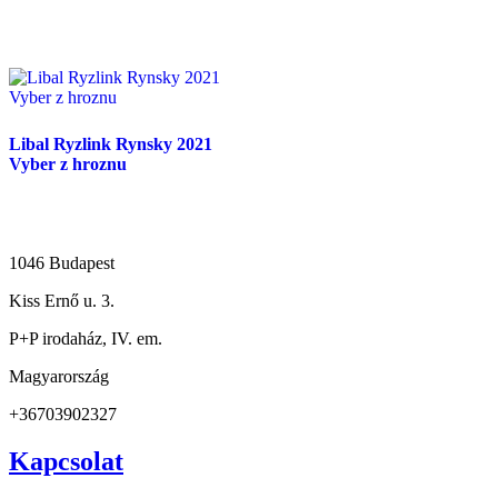
Libal Ryzlink Rynsky 2021
Vyber z hroznu
1046 Budapest
Kiss Ernő u. 3.
P+P irodaház, IV. em.
Magyarország
+36703902327
Kapcsolat