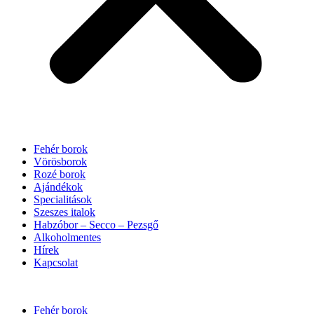
Fehér borok
Vörösborok
Rozé borok
Ajándékok
Specialitások
Szeszes italok
Habzóbor – Secco – Pezsgő
Alkoholmentes
Hírek
Kapcsolat
Fehér borok