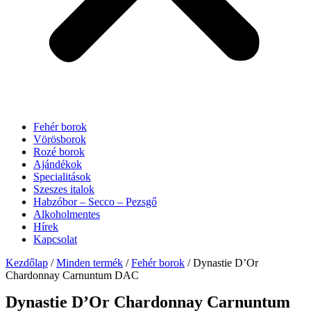
Fehér borok
Vörösborok
Rozé borok
Ajándékok
Specialitások
Szeszes italok
Habzóbor – Secco – Pezsgő
Alkoholmentes
Hírek
Kapcsolat
Kezdőlap
/
Minden termék
/
Fehér borok
/ Dynastie D’Or
Chardonnay Carnuntum DAC
Dynastie D’Or Chardonnay Carnuntum