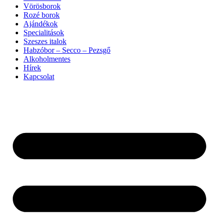
Vörösborok
Rozé borok
Ajándékok
Specialitások
Szeszes italok
Habzóbor – Secco – Pezsgő
Alkoholmentes
Hírek
Kapcsolat