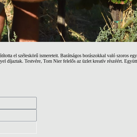
sajátította el széleskörű ismereteit. Barátságos borászokkal való szoros
l díjaztak. Testvére, Tom Nier felelős az üzlet kreatív részéért. Együt