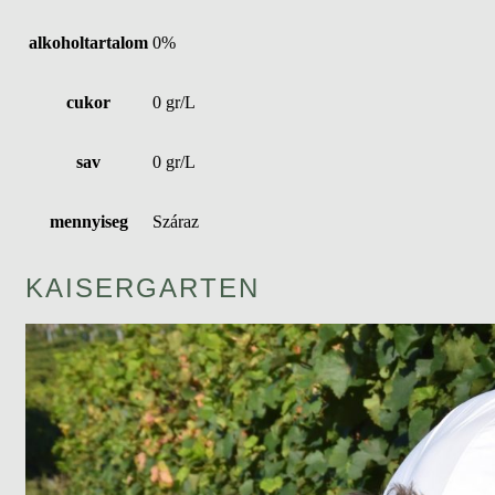
alkoholtartalom
0%
cukor
0 gr/L
sav
0 gr/L
mennyiseg
Száraz
KAISERGARTEN