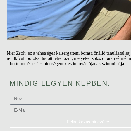
Nier Zsolt, ez a tehetséges kaisergarteni borász önálló tanulással 
rendkívüli borokat tudott létrehozni, melyeket sokszor aranyérménnye
a bortermelés csúcsminőségének és innovációjának szinonimája.
MINDIG LEGYEN KÉPBEN.
Feliratkozás hírlevélre