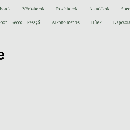
 borok
Vörösborok
Rozé borok
Ajándékok
Spec
bor – Secco – Pezsgő
Alkoholmentes
Hírek
Kapcsola
e